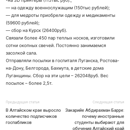
-на 3D принтеры (115тыс руб).;
— на одежду военнослужащим (150тыс рублей);
— для медроты приобрели одежду и медикаменты
(59600 рублей);
— сбор на Курск (26400руб).
Связали более 450 пар теплых носков, изготовили
сотни окопных свечей. Постоянно занимаемся
засолкой сала.
Отправляли посылки в госпиталя Луганска, Ростова-
на-Дону, Белгорода, Бахмута, в детские дома
Луганщины. Сбор на эти цели – 262048руб. Вес
посылок – более 2,5т.
Предыдущая статья
Следующая статья
В Алтайском крае выросло
Закарийе Абдирахман Барре:
количество подписчиков
почему иностранные
госпабликов
студенты выбирают для
обучения Алтайский край