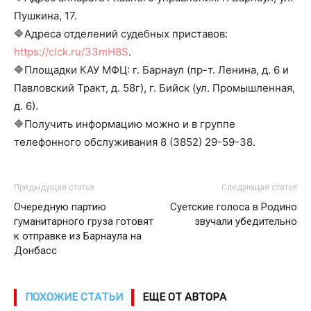
Пушкина, 17.
🔷Адреса отделений судебных приставов:
https://clck.ru/33mH8S
.
🔷Площадки КАУ МФЦ: г. Барнаул (пр-т. Ленина, д. 6 и
Павловский Тракт, д. 58г), г. Бийск (ул. Промышленная,
д. 6).
🔷Получить информацию можно и в группе
телефонного обслуживания 8 (3852) 29-59-38.
Предыдущая статья
Следующая статья
Очередную партию
Суетские голоса в Родино
гуманитарного груза готовят
звучали убедительно
к отправке из Барнаула на
Донбасс
ПОХОЖИЕ СТАТЬИ
ЕЩЕ ОТ АВТОРА