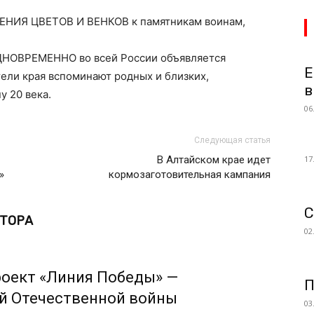
Я ЦВЕТОВ И ВЕНКОВ к памятникам воинам,
ОДНОВРЕМЕННО во всей России объявляется
Е
ли края вспоминают родных и близких,
в
 20 века.
06
Следующая статья
В Алтайском крае идет
17
»
кормозаготовительная кампания
С
ВТОРА
02
роект «Линия Победы» —
П
ой Отечественной войны
03