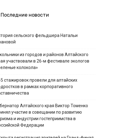
Последние новости
стория сельского фельдшера Натальи
вановой
кольники из городов и районов Алтайского
рая участвовали в 26-м фестивале экологов
Зеленые колокола»
45 стажировок провели для алтайских
одростков в рамках корпоративного
аставничества
убернатор Алтайского края Виктор Томенко
ринял участие в совещании по развитию
уризма и индустрии гостеприимства в
оссийской Федерации
ткрыта регистрация зрителей на Гранд-финал