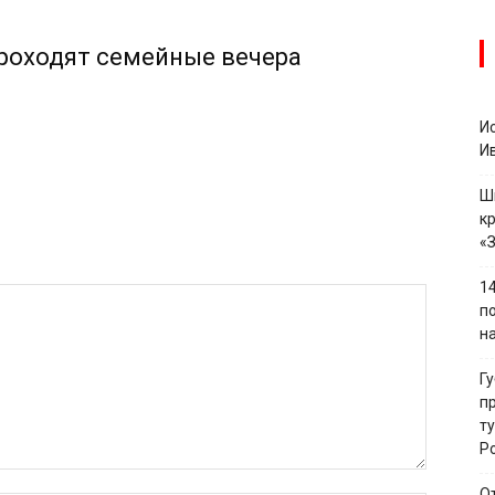
проходят семейные вечера
И
И
Ш
к
«
1
п
н
Г
п
т
Р
О