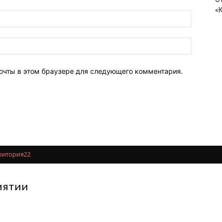
«
почты в этом браузере для следующего комментария.
ритория22
иятии