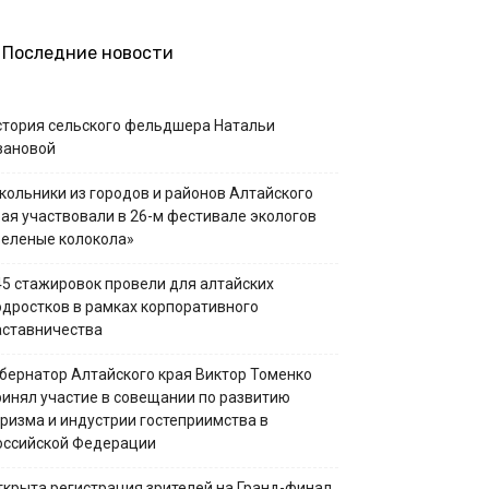
Последние новости
стория сельского фельдшера Натальи
вановой
кольники из городов и районов Алтайского
рая участвовали в 26-м фестивале экологов
Зеленые колокола»
45 стажировок провели для алтайских
одростков в рамках корпоративного
аставничества
убернатор Алтайского края Виктор Томенко
ринял участие в совещании по развитию
уризма и индустрии гостеприимства в
оссийской Федерации
ткрыта регистрация зрителей на Гранд-финал