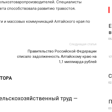
ельхозтоваропроизводителей. Специалисты
лета способствовала развитию травостоя.
ти и массовых коммуникаций Алтайского края по
Е
в
06
Следующая статья
Правительство Российской Федерации
списало задолженность Алтайскому краю на
17
1,1 миллиарда рублей
С
ВТОРА
02
сельскохозяйственный труд —
П
03