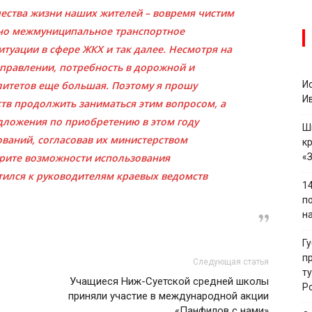
чества жизни наших жителей – вовремя чистим
ано межмуниципальное транспортное
туации в сфере ЖКХ и так далее. Несмотря на
аправлении, потребность в дорожной и
итетов еще большая. Поэтому я прошу
И
И
в продолжить заниматься этим вопросом, а
дложения по приобретению в этом году
Ш
ваний, согласовав их министерством
к
трите возможности использования
«
тился к руководителям краевых ведомств
1
п
н
Г
п
Следующая статья
т
Учащиеся Ниж-Суетской средней школы
Р
приняли участие в международной акции
«Панфилов с нами»