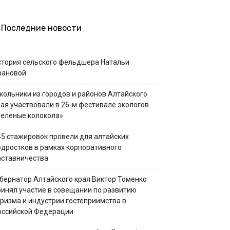
Последние новости
стория сельского фельдшера Натальи
вановой
кольники из городов и районов Алтайского
рая участвовали в 26-м фестивале экологов
Зеленые колокола»
45 стажировок провели для алтайских
одростков в рамках корпоративного
аставничества
убернатор Алтайского края Виктор Томенко
ринял участие в совещании по развитию
уризма и индустрии гостеприимства в
оссийской Федерации