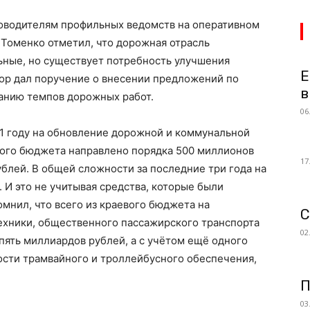
ководителям профильных ведомств на оперативном
 Томенко отметил, что дорожная отрасль
ьные, но существует потребность улучшения
Е
атор дал поручение о внесении предложений по
в
анию темпов дорожных работ.
06
21 году на обновление дорожной и коммунальной
вого бюджета направлено порядка 500 миллионов
17
ублей. В общей сложности за последние три года на
 И это не учитывая средства, которые были
мнил, что всего из краевого бюджета на
С
хники, общественного пассажирского транспорта
02
 пять миллиардов рублей, а с учётом ещё одного
ости трамвайного и троллейбусного обеспечения,
П
03