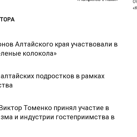
О
«
ВТОРА
онов Алтайского края участвовали в
еленые колокола»
 алтайских подростков в рамках
ства
 Виктор Томенко принял участие в
зма и индустрии гостеприимства в