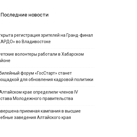
Последние новости
ткрыта регистрация зрителей на Гранд-финал
КАРДО» во Владивостоке
уетские волонтеры работали в Хабарском
айоне
билейный форум «ГосСтарт» станет
лощадкой для обновления кадровой политики
 Алтайском крае определили членов IV
остава Молодежного правительства
авершена приемная кампания в высшие
чебные заведения Алтайского края