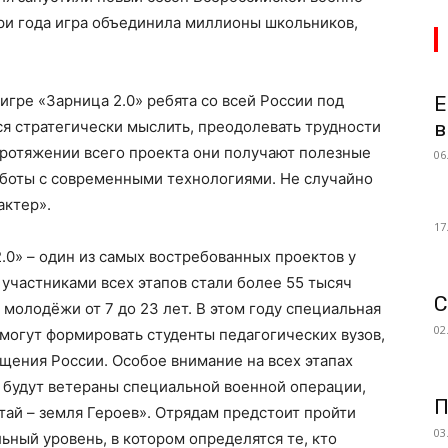
три года игра объединила миллионы школьников,
игре «Зарница 2.0» ребята со всей России под
Е
в
я стратегически мыслить, преодолевать трудности
протяжении всего проекта они получают полезные
06
аботы с современными технологиями. Не случайно
актер».
17
.0» – один из самых востребованных проектов у
 участниками всех этапов стали более 55 тысяч
С
и молодёжи от 7 до 23 лет. В этом году специальная
02
 могут формировать студенты педагогических вузов,
ения России. Особое внимание на всех этапах
 будут ветераны специальной военной операции,
П
ай – земля Героев». Отрядам предстоит пройти
03
ьный уровень, в котором определятся те, кто