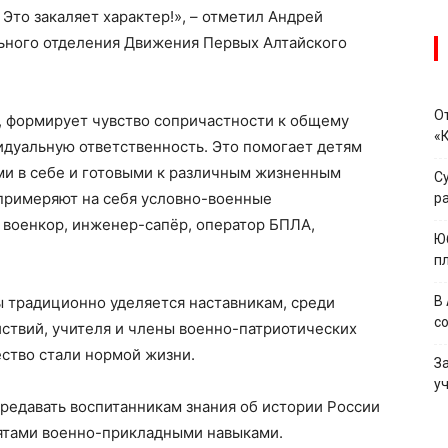
 Это закаляет характер!», – отметил Андрей
ьного отделения Движения Первых Алтайского
О
е, формирует чувство сопричастности к общему
«
идуальную ответственность. Это помогает детям
ми в себе и готовыми к различным жизненным
С
 примеряют на себя условно-военные
р
, военкор, инженер-сапёр, оператор БПЛА,
Ю
п
ы традиционно уделяется наставникам, среди
В
с
ствий, учителя и члены военно-патриотических
ество стали нормой жизни.
З
у
ередавать воспитанникам знания об истории России
ебятами военно-прикладными навыками.