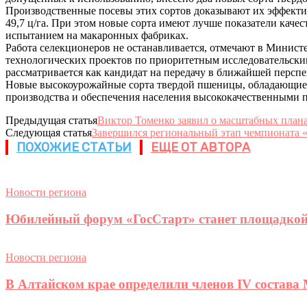
Производственные посевы этих сортов доказывают их эффекти
49,7 ц/га. При этом новые сорта имеют лучше показатели каче
испытанием на макаронных фабриках.
Работа селекционеров не останавливается, отмечают в Министе
технологических проектов по приоритетным исследовательским
рассматривается как кандидат на передачу в ближайшей перспе
Новые высокоурожайные сорта твердой пшеницы, обладающие 
производства и обеспечения населения высококачественными п
Предыдущая статья
Виктор Томенко заявил о масштабных плана
Следующая статья
Завершился региональный этап чемпионата
ПОХОЖИЕ СТАТЬИ
ЕЩЕ ОТ АВТОРА
Новости региона
Юбилейный форум «ГосСтарт» станет площадкой
Новости региона
В Алтайском крае определили членов IV состава