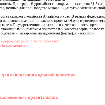
вность. При средней урожайности современных сортов 31,5 ц/г
ства, ценные для производства макарон – упруго-эластичные сво
рстве сельского хозяйства Алтайского края. В рамках федераль
 направлениям» национального проекта «Наука и университеты»
ктиве в Государственное испытание в качестве нового сорта.
стабильными и высоким показателями качества зерна, позволя
родуктами, макаронными изделиями (пасты), в частности.
х дорожных работ в Алтайском крае
 «Профессионалы»
 для обновления кадровой политики
 Молодежного правительства