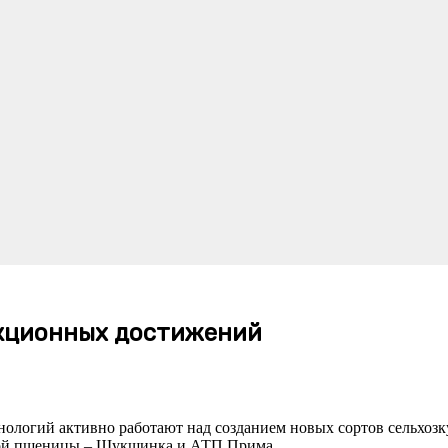
екционных достижений
ологий активно работают над созданием новых сортов сельхозк
рдой пшеницы – Шукшинка и АТП Прима.