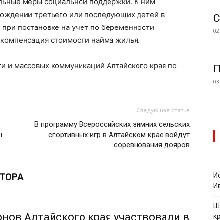
льные меры социальной поддержки. К ним
рождении третьего или последующих детей в
С
 при постановке на учет по беременности
02
 компенсация стоимости найма жилья.
ти и массовых коммуникаций Алтайского края по
П
03
Следующая статья
В программу Всероссийских зимних сельских
ы
спортивных игр в Алтайском крае войдут
соревнования дояров
И
ВТОРА
И
Ш
онов Алтайского края участвовали в
к