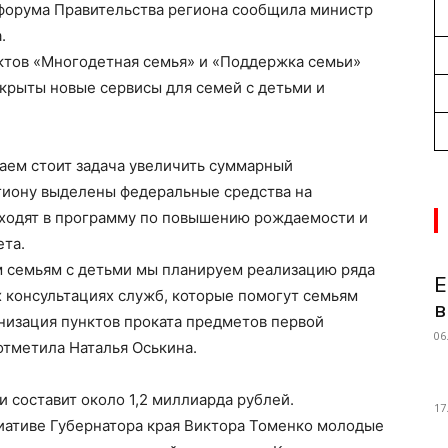
-форума Правительства региона сообщила министр
.
ктов «Многодетная семья» и «Поддержка семьи»
крыты новые сервисы для семей с детьми и
аем стоит задача увеличить суммарный
гиону выделены федеральные средства на
ходят в программу по повышению рождаемости и
та.
 семьям с детьми мы планируем реализацию ряда
Е
 консультациях служб, которые помогут семьям
в
низация пунктов проката предметов первой
06
тметила Наталья Оськина.
 составит около 1,2 миллиарда рублей.
17
циативе Губернатора края Виктора Томенко молодые