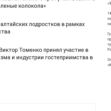
«
еленые колокола»
1
п
 алтайских подростков в рамках
н
ства
Г
п
т
 Виктор Томенко принял участие в
Р
зма и индустрии гостеприимства в
О
«