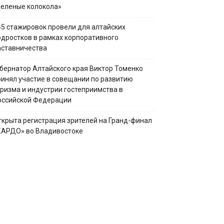
Зеленые колокола»
45 стажировок провели для алтайских
одростков в рамках корпоративного
аставничества
убернатор Алтайского края Виктор Томенко
ринял участие в совещании по развитию
уризма и индустрии гостеприимства в
оссийской Федерации
ткрыта регистрация зрителей на Гранд-финал
КАРДО» во Владивостоке