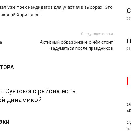
л уже трех кандидатов для участия в выборах. Это
С
Николай Харитонов.
02
Следующая статья
П
а
Активный образ жизни: о чём стоит
задуматься после праздников
03
ВТОРА
я Суетского района есть
ой динамикой
О
«
зки
С
р