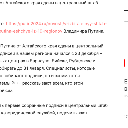
от Алтайского края сданы в центральный штаб
йте
https://putin2024.ru/novosti/v-izbiratelnyy-shtab-
putina-eshchye-iz-19-regionov
Владимира Путина.
Путина от Алтайского края сданы в центральный
дписей в нашем регионе начался с 23 декабря –
вых центрах в Барнауле, Бийске, Рубцовске и
обирать до 31 января. Специалисты, которые
ко собирают подписи, но и занимаются
Е
емы РФ – рассказывают всем, кто этой
в
ойкам.
06
ять первые собранные подписи в центральный штаб
отка юридической службой, подсчитывают
17