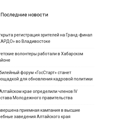
Последние новости
ткрыта регистрация зрителей на Гранд-финал
КАРДО» во Владивостоке
уетские волонтеры работали в Хабарском
айоне
билейный форум «ГосСтарт» станет
лощадкой для обновления кадровой политики
 Алтайском крае определили членов IV
остава Молодежного правительства
авершена приемная кампания в высшие
чебные заведения Алтайского края