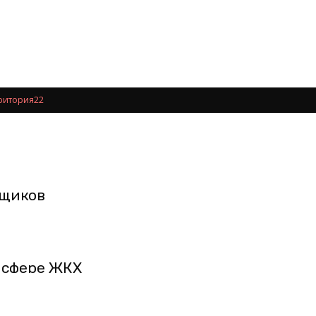
ритория22
ьщиков
в сфере ЖКХ