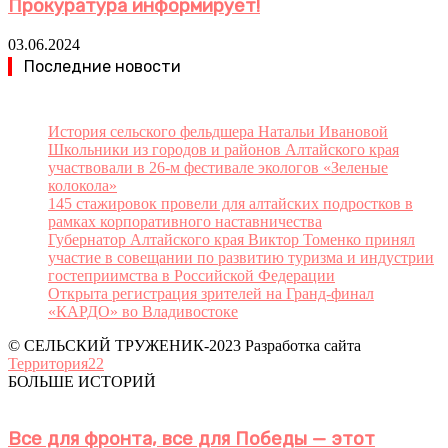
Прокуратура информирует!
03.06.2024
Последние новости
История сельского фельдшера Натальи Ивановой
Школьники из городов и районов Алтайского края
участвовали в 26-м фестивале экологов «Зеленые
колокола»
145 стажировок провели для алтайских подростков в
рамках корпоративного наставничества
Губернатор Алтайского края Виктор Томенко принял
участие в совещании по развитию туризма и индустрии
гостеприимства в Российской Федерации
Открыта регистрация зрителей на Гранд-финал
«КАРДО» во Владивостоке
© СЕЛЬСКИЙ ТРУЖЕНИК-2023 Разработка сайта
Территория22
БОЛЬШЕ ИСТОРИЙ
Все для фронта, все для Победы — этот