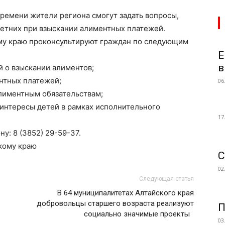
 времени жители региона смогут задать вопросы,
етних при взыскании алиментных платежей.
му краю проконсультируют граждан по следующим
Е
в
 о взыскании алиментов;
нтных платежей;
06
лиментным обязательствам;
 интересы детей в рамках исполнительного
17
у: 8 (3852) 29-59-37.
кому краю
С
02
Следующая статья
В 64 муниципалитетах Алтайского края
добровольцы старшего возраста реализуют
П
социально значимые проекты
03