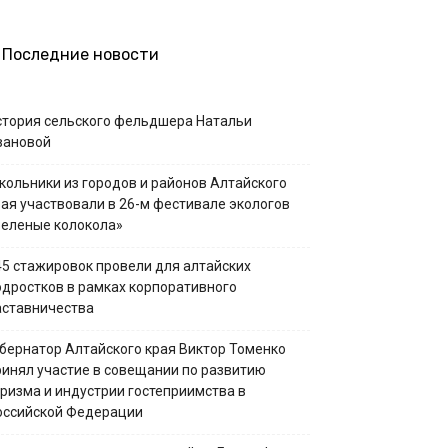
Последние новости
стория сельского фельдшера Натальи
вановой
кольники из городов и районов Алтайского
рая участвовали в 26-м фестивале экологов
Зеленые колокола»
45 стажировок провели для алтайских
одростков в рамках корпоративного
аставничества
убернатор Алтайского края Виктор Томенко
ринял участие в совещании по развитию
уризма и индустрии гостеприимства в
оссийской Федерации