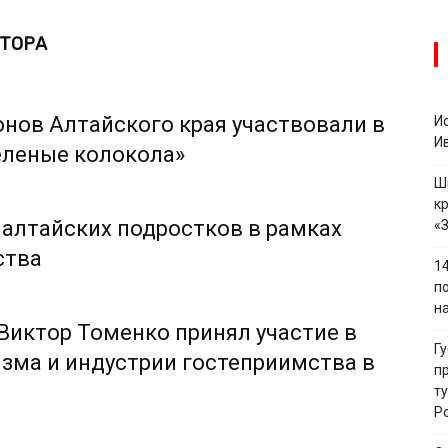
ВТОРА
онов Алтайского края участвовали в
И
И
еленые колокола»
Ш
к
 алтайских подростков в рамках
«
ства
1
п
н
 Виктор Томенко принял участие в
Г
зма и индустрии гостеприимства в
п
т
Р