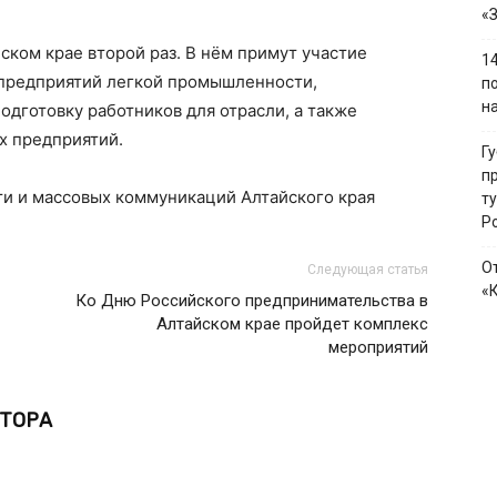
«
ском крае второй раз. В нём примут участие
1
 предприятий легкой промышленности,
п
н
одготовку работников для отрасли, а также
х предприятий.
Г
п
ти и массовых коммуникаций Алтайского края
т
Р
О
Следующая статья
«
Ко Дню Российского предпринимательства в
Алтайском крае пройдет комплекс
мероприятий
ВТОРА