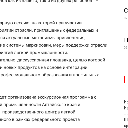
в как из нашего, так и из других регионов”, –
С
02
арную сессию, на которой при участии
риятий отрасли, приглашенных федеральных и
ься актуальные механизмы привлечения,
П
ение системы маркировки, меры поддержки отрасли
03
приятий легкой промышленности.
вательно-дискуссионная площадка, целью которой
ей новых продуктов на основе интеграции
профессионального образования и профильных
дет организована экскурсионная программа с
И
й промышленности Алтайского края и
И
о-производственного центра легкой
нного в рамках федерального проекта
Ш
к