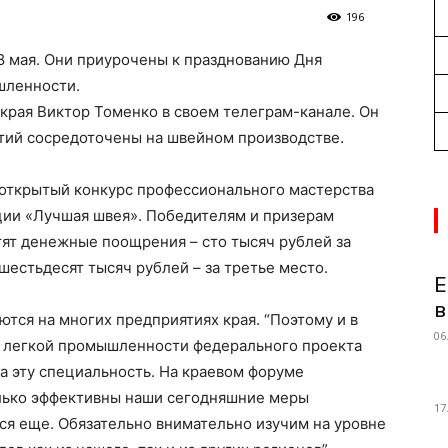
196
8 мая. Они приурочены к празднованию Дня
шленности.
края Виктор Томенко в своем телеграм-канале. Он
иятий сосредоточены на швейном производстве.
открытый конкурс профессионального мастерства
ции «Лучшая швея». Победителям и призерам
тят денежные поощрения – сто тысяч рублей за
 шестьдесят тысяч рублей – за третье место.
Е
в
ются на многих предприятиях края. “Поэтому и в
06
е легкой промышленности федерального проекта
а эту специальность. На краевом форуме
олько эффективны наши сегодняшние меры
17
тся еще. Обязательно внимательно изучим на уровне