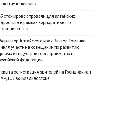
Зеленые колокола»
45 стажировок провели для алтайских
одростков в рамках корпоративного
аставничества
убернатор Алтайского края Виктор Томенко
ринял участие в совещании по развитию
уризма и индустрии гостеприимства в
оссийской Федерации
ткрыта регистрация зрителей на Гранд-финал
КАРДО» во Владивостоке