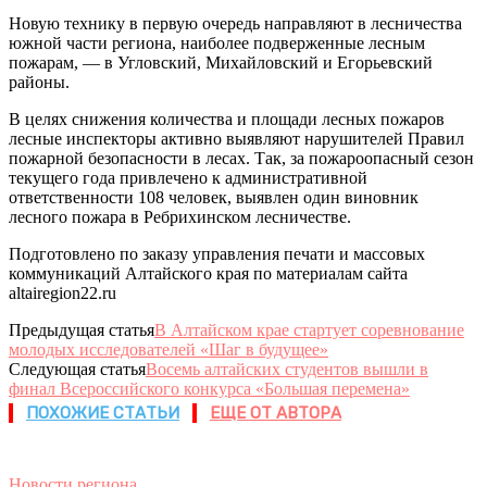
Новую технику в первую очередь направляют в лесничества
южной части региона, наиболее подверженные лесным
пожарам, — в Угловский, Михайловский и Егорьевский
районы.
В целях снижения количества и площади лесных пожаров
лесные инспекторы активно выявляют нарушителей Правил
пожарной безопасности в лесах. Так, за пожароопасный сезон
текущего года привлечено к административной
ответственности 108 человек, выявлен один виновник
лесного пожара в Ребрихинском лесничестве.
Подготовлено по заказу управления печати и массовых
коммуникаций Алтайского края по материалам сайта
altairegion22.ru
Предыдущая статья
В Алтайском крае стартует соревнование
молодых исследователей «Шаг в будущее»
Следующая статья
Восемь алтайских студентов вышли в
финал Всероссийского конкурса «Большая перемена»
ПОХОЖИЕ СТАТЬИ
ЕЩЕ ОТ АВТОРА
Новости региона