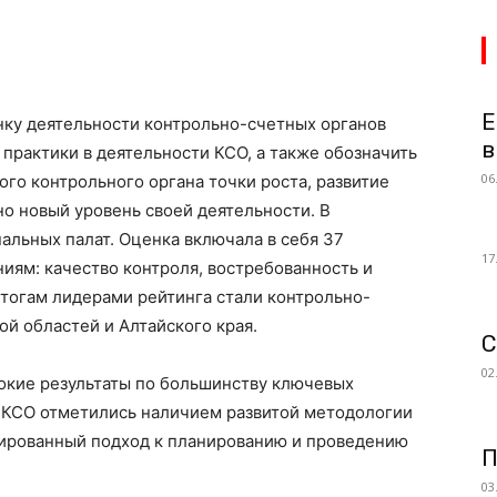
Е
нку деятельности контрольно-счетных органов
в
 практики в деятельности КСО, а также обозначить
06
го контрольного органа точки роста, развитие
но новый уровень своей деятельности. В
альных палат. Оценка включала в себя 37
17
иям: качество контроля, востребованность и
итогам лидерами рейтинга стали контрольно-
й областей и Алтайского края.
С
02
сокие результаты по большинству ключевых
и КСО отметились наличием развитой методологии
ированный подход к планированию и проведению
П
03