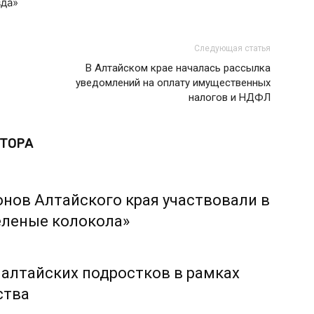
вда»
Следующая статья
В Алтайском крае началась рассылка
уведомлений на оплату имущественных
налогов и НДФЛ
ВТОРА
онов Алтайского края участвовали в
еленые колокола»
 алтайских подростков в рамках
ства