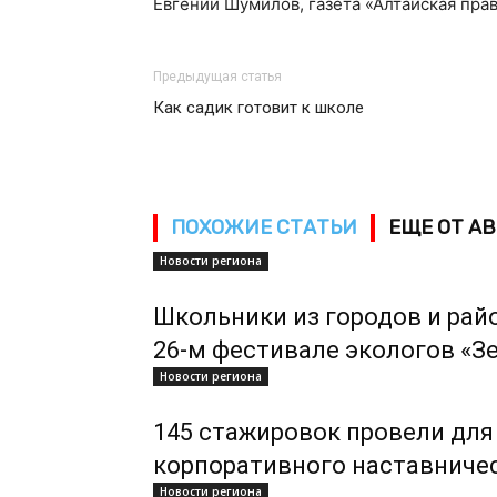
Евгений Шумилов, газета «Алтайская пра
Предыдущая статья
Как садик готовит к школе
ПОХОЖИЕ СТАТЬИ
ЕЩЕ ОТ А
Новости региона
Школьники из городов и рай
26-м фестивале экологов «З
Новости региона
145 стажировок провели для
корпоративного наставниче
Новости региона