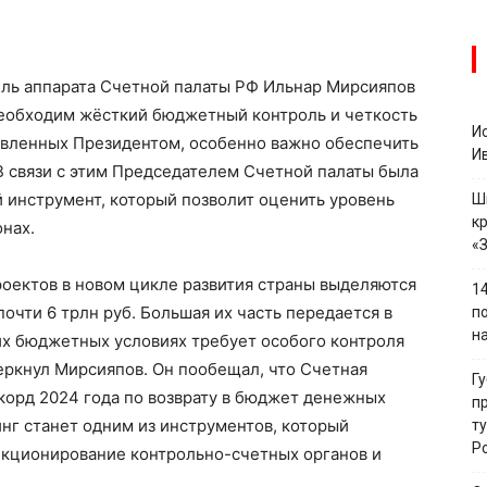
ль аппарата Счетной палаты РФ Ильнар Мирсияпов
 необходим жёсткий бюджетный контроль и четкость
И
авленных Президентом, особенно важно обеспечить
И
В связи с этим Председателем Счетной палаты была
й инструмент, который позволит оценить уровень
Ш
к
онах.
«
оектов в новом цикле развития страны выделяются
1
почти 6 трлн руб. Большая их часть передается в
п
н
их бюджетных условиях требует особого контроля
еркнул Мирсияпов. Он пообещал, что Счетная
Г
екорд 2024 года по возврату в бюджет денежных
п
инг станет одним из инструментов, который
т
Р
нкционирование контрольно-счетных органов и