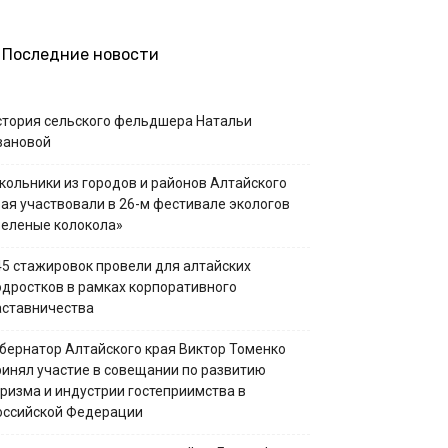
Последние новости
стория сельского фельдшера Натальи
вановой
кольники из городов и районов Алтайского
рая участвовали в 26-м фестивале экологов
Зеленые колокола»
45 стажировок провели для алтайских
одростков в рамках корпоративного
аставничества
убернатор Алтайского края Виктор Томенко
ринял участие в совещании по развитию
уризма и индустрии гостеприимства в
оссийской Федерации