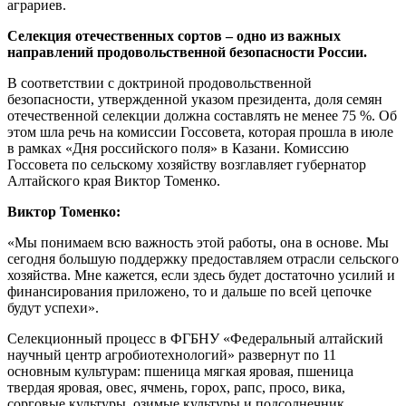
аграриев.
Селекция отечественных сортов – одно из важных
направлений продовольственной безопасности России.
В соответствии с доктриной продовольственной
безопасности, утвержденной указом президента, доля семян
отечественной селекции должна составлять не менее 75 %. Об
этом шла речь на комиссии Госсовета, которая прошла в июле
в рамках «Дня российского поля» в Казани. Комиссию
Госсовета по сельскому хозяйству возглавляет губернатор
Алтайского края Виктор Томенко.
Виктор Томенко:
«Мы понимаем всю важность этой работы, она в основе. Мы
сегодня большую поддержку предоставляем отрасли сельского
хозяйства. Мне кажется, если здесь будет достаточно усилий и
финансирования приложено, то и дальше по всей цепочке
будут успехи».
Селекционный процесс в ФГБНУ «Федеральный алтайский
научный центр агробиотехнологий» развернут по 11
основным культурам: пшеница мягкая яровая, пшеница
твердая яровая, овес, ячмень, горох, рапс, просо, вика,
сорговые культуры, озимые культуры и подсолнечник