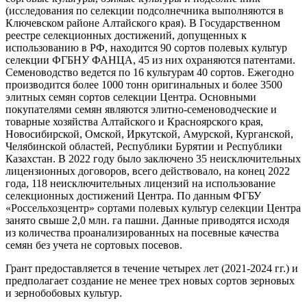
(исследования по селекции подсолнечника выполняются в
Ключевском районе Алтайского края). В Государственном
реестре селекционных достижений, допущенных к
использованию в РФ, находится 90 сортов полевых культур
селекции ФГБНУ ФАНЦА, 45 из них охраняются патентами.
Семеноводство ведется по 16 культурам 40 сортов. Ежегодно
производится более 1000 тонн оригинальных и более 3500
элитных семян сортов селекции Центра. Основными
покупателями семян являются элитно-семеноводческие и
товарные хозяйства Алтайского и Красноярского края,
Новосибирской, Омской, Иркутской, Амурской, Курганской,
Челябинской областей, Республики Бурятии и Республики
Казахстан. В 2022 году было заключено 35 неисключительных
лицензионных договоров, всего действовало, на конец 2022
года, 118 неисключительных лицензий на использование
селекционных достижений Центра. По данным ФГБУ
«Россельхозцентр» сортами полевых культур селекции Центра
занято свыше 2,0 млн. га пашни. Данные приводятся исходя
из количества проанализированных на посевные качества
семян без учета не сортовых посевов.
Грант предоставляется в течение четырех лет (2021-2024 гг.) и
предполагает создание не менее трех новых сортов зерновых
и зернобобовых культур.