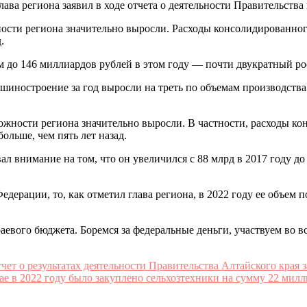
 глава региона заявил в ходе отчета о деятельности Правительства
сти региона значительно выросли. Расходы консолидированного
.
 до 146 миллиардов рублей в этом году — почти двукратный ро
ностроение за год выросли на треть по объемам производства. 
можности региона значительно выросли. В частности, расходы к
больше, чем пять лет назад.
л внимание на том, что он увеличился с 88 млрд в 2017 году до
дерации, то, как отметил глава региона, в 2022 году ее объем п
раевого бюджета. Боремся за федеральные деньги, участвуем во в
чет о результатах деятельности Правительства Алтайского края 
е в 2022 году было закуплено сельхозтехники на сумму 22 милл