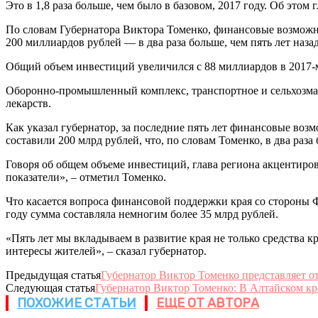
Это в 1,8 раза больше, чем было в базовом, 2017 году. Об этом
По словам Губернатора Виктора Томенко, финансовые возможно
200 миллиардов рублей — в два раза больше, чем пять лет назад
Общий объем инвестиций увеличился с 88 миллиардов в 2017-м
Оборонно-промышленный комплекс, транспортное и сельхозмаши
лекарств.
Как указал губернатор, за последние пять лет финансовые воз
составили 200 млрд рублей, что, по словам Томенко, в два раза 
Говоря об общем объеме инвестиций, глава региона акцентирова
показатели», – отметил Томенко.
Что касается вопроса финансовой поддержки края со стороны Фе
году сумма составляла немногим более 35 млрд рублей.
«Пять лет мы вкладываем в развитие края не только средства к
интересы жителей», – сказал губернатор.
Предыдущая статья
Губернатор Виктор Томенко представляет от
Следующая статья
Губернатор Виктор Томенко: В Алтайском кра
ПОХОЖИЕ СТАТЬИ
ЕЩЕ ОТ АВТОРА