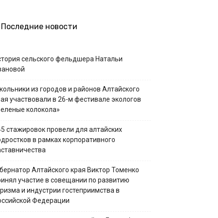
Последние новости
стория сельского фельдшера Натальи
вановой
кольники из городов и районов Алтайского
рая участвовали в 26-м фестивале экологов
Зеленые колокола»
45 стажировок провели для алтайских
одростков в рамках корпоративного
аставничества
убернатор Алтайского края Виктор Томенко
ринял участие в совещании по развитию
уризма и индустрии гостеприимства в
оссийской Федерации