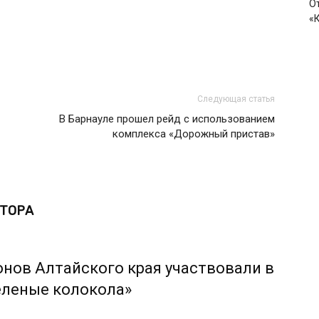
О
«
Следующая статья
В Барнауле прошел рейд с использованием
комплекса «Дорожный пристав»
ВТОРА
онов Алтайского края участвовали в
еленые колокола»