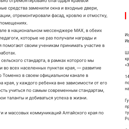
ьно отремонтировано благодаря краевой
ые средства заменили окна и входные двери,
ии, отремонтировали фасад, кровлю и отмостку,
х помещениях.
нале в национальном мессенджере МАХ, в обеих
И
едагоги, которые не раз получали награды и
И
ля помогают своим ученикам принимать участие в
работах.
Ш
к
сельского стандарта, в рамках которого мы
«
 во всех населенных пунктах края, — развитие
р Томенко в своем официальном канале в
1
 края, у каждого ребенка вне зависимости от его
п
н
сть учиться по самым современным стандартам,
вои таланты и добиваться успеха в жизни.
Г
п
ти и массовых коммуникаций Алтайского края по
т
Р