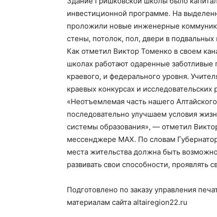
Здание Гришковской школы было капитал
инвестиционной программе. На выделенн
проложили новые инженерные коммуникац
стены, потолок, пол, двери в подвальны
Как отметил Виктор Томенко в своем ка
школах работают одаренные заботливые п
краевого, и федерального уровня. Учите
краевых конкурсах и исследовательских 
«Неотъемлемая часть нашего Алтайского 
последовательно улучшаем условия жизни
системы образования», — отметил Викто
мессенджере МАХ. По словам Губернатора
места жительства должна быть возможно
развивать свои способности, проявлять с
Подготовлено по заказу управления печа
материалам сайта altairegion22.ru