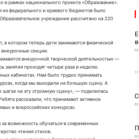
о в рамках национального проекта «Образование».
я из федерального и краевого бюджетов было
 Образовательное учреждение рассчитано на 220
Е
в
л, в котором теперь дети занимаются физической
06
 внеурочные секции.
занимаются внеурочной творческой деятельностью —
ь занятия проходят четыре раза в неделю.
17
бных кабинетах. Нам было трудно принимать
урсах, когда мы выходили на большую сцену. А
 шагах на эту огромную сцену», — поделилась
С
Ребята рассказали, что принимают активное
02
евых и всероссийских конкурсах.
 за возможность обучаться в современных
П
ерство чтения стихов.
03