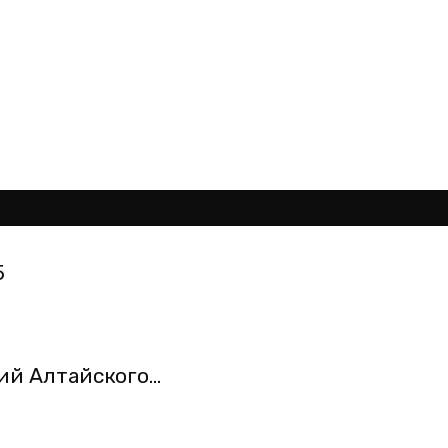
5
й Алтайского...