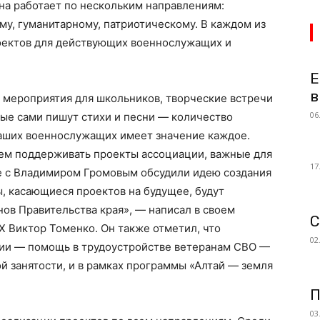
на работает по нескольким направлениям:
у, гуманитарному, патриотическому. В каждом из
оектов для действующих военнослужащих и
Е
в
 мероприятия для школьников, творческие встречи
06
ые сами пишут стихи и песни — количество
наших военнослужащих имеет значение каждое.
дем поддерживать проекты ассоциации, важные для
17
че с Владимиром Громовым обсудили идею создания
ы, касающиеся проектов на будущее, будут
нов Правительства края», — написал в своем
С
 Виктор Томенко. Он также отметил, что
02
ции — помощь в трудоустройстве ветеранам СВО —
й занятости, и в рамках программы «Алтай — земля
П
03