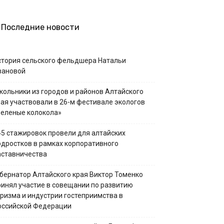
Последние новости
стория сельского фельдшера Натальи
вановой
кольники из городов и районов Алтайского
рая участвовали в 26-м фестивале экологов
Зеленые колокола»
45 стажировок провели для алтайских
одростков в рамках корпоративного
аставничества
убернатор Алтайского края Виктор Томенко
ринял участие в совещании по развитию
уризма и индустрии гостеприимства в
оссийской Федерации