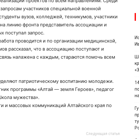
реализации проектов по всем направлениям. Среди
 запросам участников специальной военной
студенты вузов, колледжей, техникумов, участники
 на линию фронта представитель ассоциации и
х поступал запрос.
И
работа проводится и по организации медицинской,
И
ов рассказал, что в ассоциацию поступают и
связь налажена с каждым, стараются помочь всем
Ш
к
«
уделяют патриотическому воспитанию молодежи.
1
стник программы «Алтай — земля Героев», педагог
п
н
Школа мужества».
ти и массовых коммуникаций Алтайского края по
Г
п
т
Р
Следующая статья