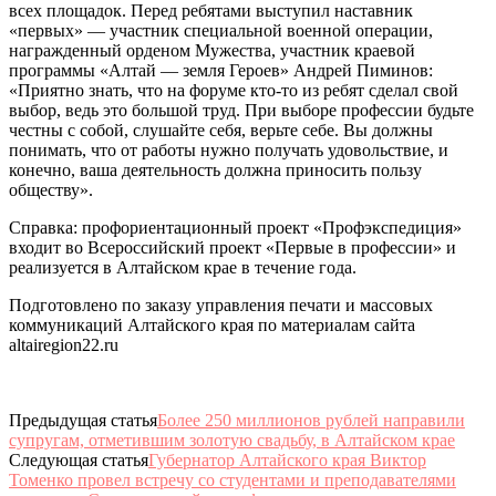
всех площадок. Перед ребятами выступил наставник
«первых» — участник специальной военной операции,
награжденный орденом Мужества, участник краевой
программы «Алтай — земля Героев» Андрей Пиминов:
«Приятно знать, что на форуме кто-то из ребят сделал свой
выбор, ведь это большой труд. При выборе профессии будьте
честны с собой, слушайте себя, верьте себе. Вы должны
понимать, что от работы нужно получать удовольствие, и
конечно, ваша деятельность должна приносить пользу
обществу».
Справка: профориентационный проект «Профэкспедиция»
входит во Всероссийский проект «Первые в профессии» и
реализуется в Алтайском крае в течение года.
Подготовлено по заказу управления печати и массовых
коммуникаций Алтайского края по материалам сайта
altairegion22.ru
Предыдущая статья
Более 250 миллионов рублей направили
супругам, отметившим золотую свадьбу, в Алтайском крае
Следующая статья
Губернатор Алтайского края Виктор
Томенко провел встречу со студентами и преподавателями