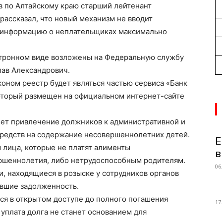
 по Алтайскому краю старший лейтенант
ассказал, что новый механизм не вводит
т информацию о неплательщиках максимально
ктронном виде возложены на Федеральную службу
лав Александрович.
коном реестр будет являться частью сервиса «Банк
оторый размещен на официальном интернет-сайте
нет привлечение должников к административной и
средств на содержание несовершеннолетних детей.
Е
 лица, которые не платят алименты
в
ршеннолетия, либо нетрудоспособным родителям.
06
и, находящиеся в розыске у сотрудников органов
ившие задолженность.
ся в открытом доступе до полного погашения
17
уплата долга не станет основанием для