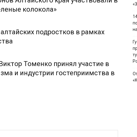
онов Алтайского края участвовали в
«
еленые колокола»
1
п
н
 алтайских подростков в рамках
ства
Г
п
т
Р
 Виктор Томенко принял участие в
зма и индустрии гостеприимства в
О
«