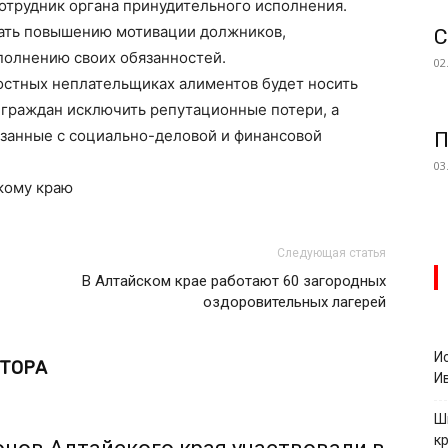
отрудник органа принудительного исполнения.
вать повышению мотивации должников,
С
полнению своих обязанностей.
02
стных неплательщиках алиментов будет носить
граждан исключить репутационные потери, а
язанные с социально-деловой и финансовой
П
03
кому краю
Следующая статья
В Алтайском крае работают 60 загородных
оздоровительных лагерей
И
ВТОРА
И
Ш
к