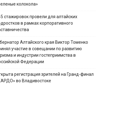
Зеленые колокола»
45 стажировок провели для алтайских
одростков в рамках корпоративного
аставничества
убернатор Алтайского края Виктор Томенко
ринял участие в совещании по развитию
уризма и индустрии гостеприимства в
оссийской Федерации
ткрыта регистрация зрителей на Гранд-финал
КАРДО» во Владивостоке