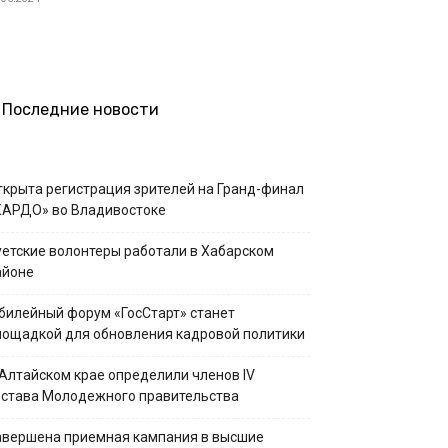
Последние новости
ткрыта регистрация зрителей на Гранд-финал
КАРДО» во Владивостоке
уетские волонтеры работали в Хабарском
айоне
билейный форум «ГосСтарт» станет
лощадкой для обновления кадровой политики
 Алтайском крае определили членов IV
остава Молодежного правительства
авершена приемная кампания в высшие