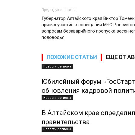
Предыдущая статья
Губернатор Алтайского края Виктор Томен
принял участие в совещании МЧС России по
вопросам безаварийного пропуска весенне
половодья
ПОХОЖИЕ СТАТЬИ
ЕЩЕ ОТ А
Новости региона
Юбилейный форум «ГосСтарт
обновления кадровой полит
Новости региона
В Алтайском крае определил
правительства
Новости региона