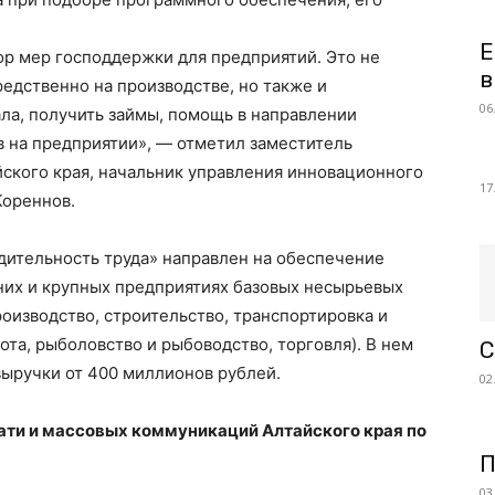
Е
р мер господдержки для предприятий. Это не
в
редственно на производстве, но также и
06
ла, получить займы, помощь в направлении
 на предприятии», — отметил заместитель
ского края, начальник управления инновационного
17
Кореннов.
дительность труда» направлен на обеспечение
них и крупных предприятиях базовых несырьевых
оизводство, строительство, транспортировка и
хота, рыболовство и рыбоводство, торговля). В нем
С
выручки от 400 миллионов рублей.
02
чати и массовых коммуникаций Алтайского края по
П
03