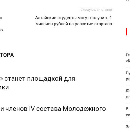
Следующая статья
ко
Алтайские студенты могут получить 1
миллион рублей на развитие стартапа
го
ВТОРА
О
«
С
» станет площадкой для
р
ики
Ю
п
и членов IV состава Молодежного
В
с
З