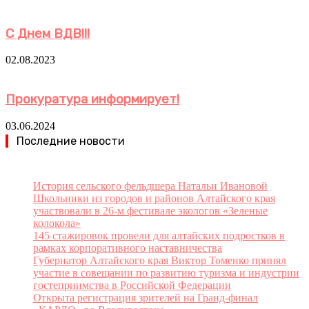
С Днем ВДВ!!!
02.08.2023
Прокуратура информирует!
03.06.2024
Последние новости
История сельского фельдшера Натальи Ивановой
Школьники из городов и районов Алтайского края
участвовали в 26-м фестивале экологов «Зеленые
колокола»
145 стажировок провели для алтайских подростков в
рамках корпоративного наставничества
Губернатор Алтайского края Виктор Томенко принял
участие в совещании по развитию туризма и индустрии
гостеприимства в Российской Федерации
Открыта регистрация зрителей на Гранд-финал