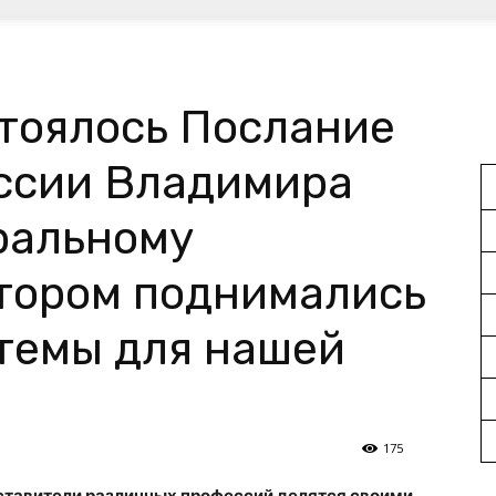
стоялось Послание
ссии Владимира
ральному
отором поднимались
темы для нашей
175
ставители различных профессий делятся своими