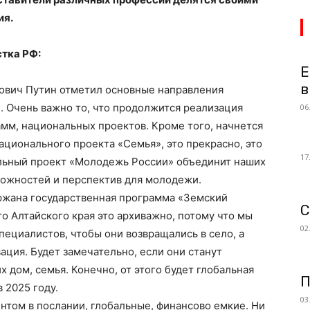
ия.
тка РФ:
Е
в
ович Путин отметил основные направления
. Очень важно то, что продолжится реализация
06
мм, национальных проектов. Кроме того, начнется
ационального проекта «Семья», это прекрасно, это
17
альный проект «Молодежь России» объединит наших
можностей и перспектив для молодежи.
ржана государственная программа «Земский
С
о Алтайского края это архиважно, потому что мы
02
ециалистов, чтобы они возвращались в село, а
вация. Будет замечательно, если они станут
их дом, семья. Конечно, от этого будет глобальная
П
 2025 году.
03
нтом в послании, глобальные, финансово емкие. Ни