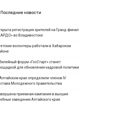
Последние новости
ткрыта регистрация зрителей на Гранд-финал
КАРДО» во Владивостоке
уетские волонтеры работали в Хабарском
айоне
билейный форум «ГосСтарт» станет
лощадкой для обновления кадровой политики
 Алтайском крае определили членов IV
остава Молодежного правительства
авершена приемная кампания в высшие
чебные заведения Алтайского края