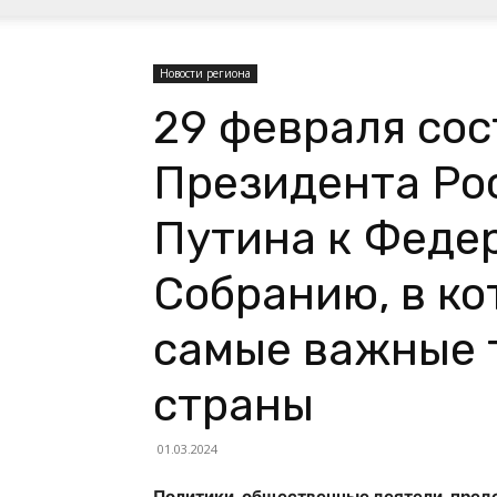
Новости региона
29 февраля со
Президента Ро
Путина к Феде
Собранию, в к
самые важные 
страны
01.03.2024
Политики, общественные деятели, пред