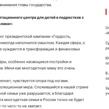
внимания главы государства.
тационного центра для детей и подростков с
лики»:
О
«
нг президентской кампании «Гордость,
 никогда наполнился смыслом. Каждая сфера, о
С
р
че нуждается в трансформации и финансовых
Ю
фры, особенно касающиеся постройки и
п
ов. Меня как многодетную маму это очень
В
с
епнет, чувствуется опора под ногами.
волюционная мера. Сложившийся в нашей стране
З
ной семьи уже разрушается, а благодаря
у
а многодетная семья в России точно не будет
-то чего-то не хватает.