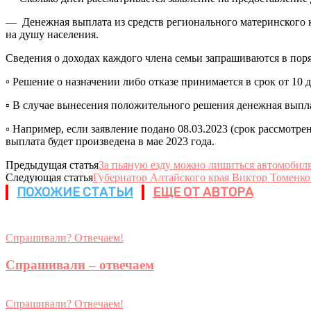
— Денежная выплата из средств регионального материнского
на душу населения.
Сведения о доходах каждого члена семьи запрашиваются в пор
▫ Решение о назначении либо отказе принимается в срок от 10 
▫ В случае вынесения положительного решения денежная выплат
▫ Например, если заявление подано 08.03.2023 (срок рассмотре
выплата будет произведена в мае 2023 года.
Предыдущая статья
За пьяную езду можно лишиться автомобил
Следующая статья
Губернатор Алтайского края Виктор Томенко
ПОХОЖИЕ СТАТЬИ
ЕЩЕ ОТ АВТОРА
Спрашивали? Отвечаем!
Спрашивали – отвечаем
Спрашивали? Отвечаем!