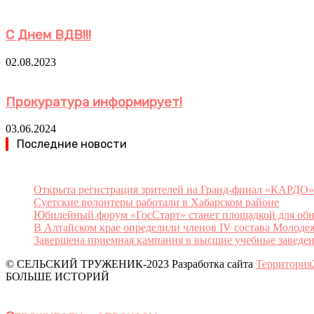
С Днем ВДВ!!!
02.08.2023
Прокуратура информирует!
03.06.2024
Последние новости
Открыта регистрация зрителей на Гранд-финал «КАРДО»
Суетские волонтеры работали в Хабарском районе
Юбилейный форум «ГосСтарт» станет площадкой для обн
В Алтайском крае определили членов IV состава Молоде
Завершена приемная кампания в высшие учебные заведен
© СЕЛЬСКИЙ ТРУЖЕНИК-2023 Разработка сайта
Территория
БОЛЬШЕ ИСТОРИЙ