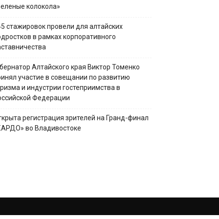
Зеленые колокола»
45 стажировок провели для алтайских
одростков в рамках корпоративного
аставничества
убернатор Алтайского края Виктор Томенко
ринял участие в совещании по развитию
уризма и индустрии гостеприимства в
оссийской Федерации
ткрыта регистрация зрителей на Гранд-финал
КАРДО» во Владивостоке