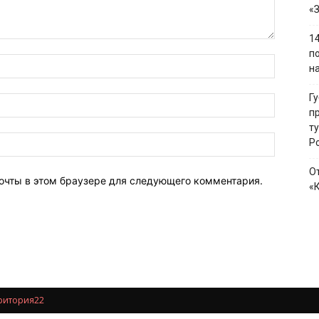
«
1
п
н
Г
п
т
Р
О
почты в этом браузере для следующего комментария.
«
ритория22