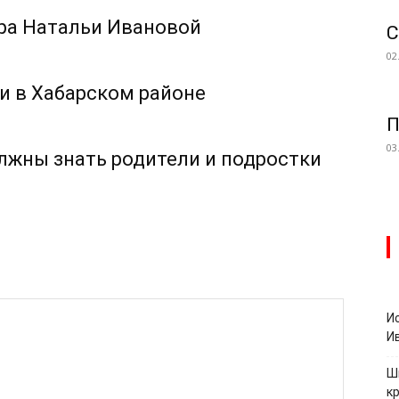
ра Натальи Ивановой
С
02
и в Хабарском районе
П
03
олжны знать родители и подростки
И
И
Ш
к