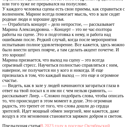
или того хуже не прерывался на полуслове.
У каждого человека сцены есть свои приемы, как справиться с
волнением. Марине всегда помогает мысль, что в зале сидят
родные люди и хорошие друзья.
— Отработать концерт – дело непростое, — рассказывает
Марина Александровна. – Концерт – это не час-полтора
работы на сцене. Это и подготовка к нему, и работа над
ошибками после. Редкий случай, когда после мероприятия
испытываю полное удовлетворение. Все кажется, здесь можно
было внести штрих поярче, а там сделать акцент почетче. И
это хорошо!
Марина признается, что выход на сцену – это всегда
серьезный стресс. Научиться полностью справляться с ним,
наверное, не получается ни у кого и никогда. И еще
призналась в том, что каждый выход — это еще и огромное
счастье.
— Видеть, как в зале у людей начинаются загораться глаза в
ответ на твой посыл к н им ни с чем нельзя сравнить, —
рассказывает Лиер. – Сложно подобрать слова, чтобы описать
то, что происходит в этом момент в душе. Это огромная
радость, это трепет от того, что слова дошли до сердца
зрителей. Идет мощный обмен энергией, мне кажется, даже
воздух в эти мгновения становится заряжен добром и светом.
Предыдущая статья
В 2023 году в поселке Октябрьский