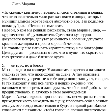
Лиер Марина
«Труженик» критично перелистал свои страницы и решил,
что непозволительно мало рассказываем о людях, которых в
муниципальном округе знают абсолютно все. Так родилась
новая рубрика «Человек с именем».
Первой, о ком мы решили рассказать, стала Марина Лиер, —
художественный руководитель Суетского культурно-
досугового центра, депутат районного Собрания депутатов,
красивая женщина и просто хороший человек.
Не ставим целью написать характеристику или биографию.
Цель другая, — рассказать о том, что в душе, что скрыто от
глаз зрителей и даже близкого круга.
Я — не трус. но я боюсь
Мы приходим на концерт. Усаживаемся в кресло и начинаем
следить за тем, что происходит на сцене. А там красивые,
улыбающиеся, уверенные в себе люди поют, танцуют, говорят.
И так выходит у них все легко и непринужденно, что
начинаем в это верить и даже думать, что большой работы не
предшествовало. И глубоко в этом заблуждаемся!
Марина Александровна признается, что, несмотря на то, что
приходится часто выходить на сцену, пробовать себя в разных
амплуа, это всегда волнительно и будто в первый раз. Важно
справиться с дыханием, чтобы голос не дрожал предательски,