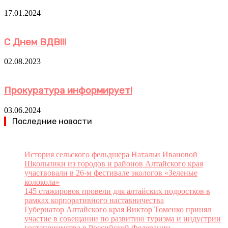
17.01.2024
С Днем ВДВ!!!
02.08.2023
Прокуратура информирует!
03.06.2024
Последние новости
История сельского фельдшера Натальи Ивановой
Школьники из городов и районов Алтайского края
участвовали в 26-м фестивале экологов «Зеленые
колокола»
145 стажировок провели для алтайских подростков в
рамках корпоративного наставничества
Губернатор Алтайского края Виктор Томенко принял
участие в совещании по развитию туризма и индустрии
гостеприимства в Российской Федерации