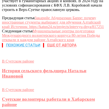
участвует в гуманитарных акциях и конвоях. В 2024 году на
условиях софинансирования с КФХ Л.В. Коробовой начали
строить в Верх-Суетке православную церковь.
Предыдущая статья
Закарийе Абдирахман Барре: почему
иностранные студенты выбирают для обучения Алтайский
край Источник: https://katun24.ru/projects/intervyu-dnya/817251
Следующая статья
Муниципальные центры подготовки
Международного волонтерского корпуса 80-летия Победы
открыли в каждом районе Алтайского края
ПОХОЖИЕ СТАТЬИ
ЕЩЕ ОТ АВТОРА
В Суетском районе
История сельского фельдшера Натальи
Ивановой
В Суетском районе
Суетские волонтеры работали в Хабарском
районе